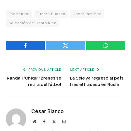
Fedefútbol
Fuerza Pública
Óscar Ramírez
Selección de Costa Rica
Facebook
Twitter
WhatsApp
PREVIOUS ARTICLE
NEXT ARTICLE
Randall ‘Chiqui’ Brenes se
La Sele ya regresó al país
retira del fútbol
tras el fracaso en Rusia
César Blanco
Website
Facebook
X
Instagram
(Twitter)