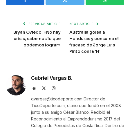
Facebook
Twitter
WhatsApp
PREVIOUS ARTICLE
NEXT ARTICLE
Bryan Oviedo: «No hay
Australia golea a
crisis, sabemos lo que
Honduras y consuma el
podemos lograr»
fracaso de Jorge Luis
Pinto con la ‘H’
Gabriel Vargas B.
Website
X
Instagram
(Twitter)
gvargas@ticodeporte.com Director de
TicoDeporte.com, diario que fundó en el 2008
junto a su amigo César Blanco. Recibió el
Reconocimiento al Emprendedurismo 2017 del
Colegio de Periodistas de Costa Rica. Dentro de