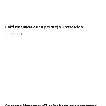
Haití desnuda a una perpleja Costa Rica
24 junio, 2019
Gustavo Matosas: «El calor hace que tomemos