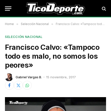
Home
»
Selección Nacional
»
Francisco Calvo: «Tampoco todo es malo, no somos los peores»
SELECCIÓN NACIONAL
Francisco Calvo: «Tampoco
todo es malo, no somos los
peores»
Gabriel Vargas B.
15 noviembre, 2017