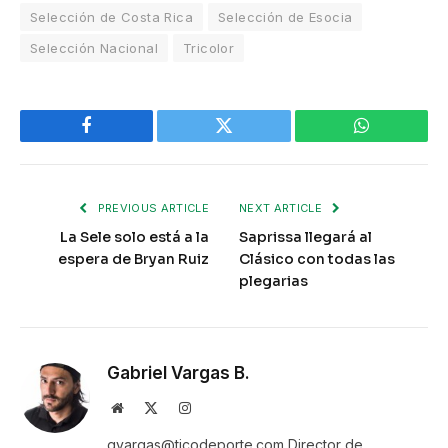
Selección de Costa Rica
Selección de Esocia
Selección Nacional
Tricolor
Facebook
Twitter
WhatsApp
PREVIOUS ARTICLE
NEXT ARTICLE
La Sele solo está a la
Saprissa llegará al
espera de Bryan Ruiz
Clásico con todas las
plegarias
Gabriel Vargas B.
Website
X
Instagram
(Twitter)
gvargas@ticodeporte.com Director de