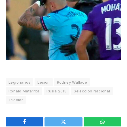
Legionarios
Lesión
Rodney Wallace
Rónald Matarrita
Rusia 2018
Selección Nacional
Tricolor
Facebook
Twitter
WhatsApp