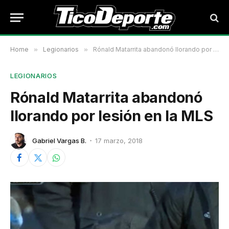
Home
»
Legionarios
»
Rónald Matarrita abandonó llorando por lesión en la MLS
LEGIONARIOS
Rónald Matarrita abandonó
llorando por lesión en la MLS
Gabriel Vargas B.
17 marzo, 2018