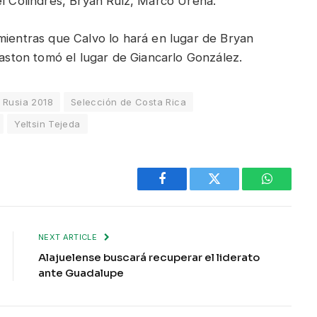
el Colindres, Bryan Ruiz, Marco Ureña.
mientras que Calvo lo hará en lugar de Bryan
Waston tomó el lugar de Giancarlo González.
Rusia 2018
Selección de Costa Rica
Yeltsin Tejeda
Facebook
Twitter
WhatsAp
NEXT ARTICLE
Alajuelense buscará recuperar el liderato
ante Guadalupe