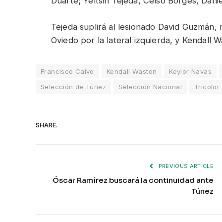
Duarte; Yeltsin Tejeda, Celso Borges, Dani
Tejeda suplirá al lesionado David Guzmán, 
Oviedo por la lateral izquierda, y Kendall 
Francisco Calvo
Kendall Waston
Keylor Navas
Selección de Túnez
Selección Nacional
Tricolor
SHARE.
PREVIOUS ARTICLE
Óscar Ramírez buscará la continuidad ante
Túnez