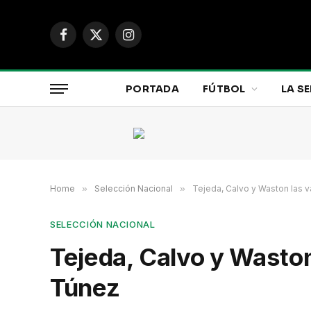
Facebook
X
Instagram
(Twitter)
PORTADA
FÚTBOL
LA SE
Home
»
Selección Nacional
»
Tejeda, Calvo y Waston las v
SELECCIÓN NACIONAL
Tejeda, Calvo y Waston
Túnez