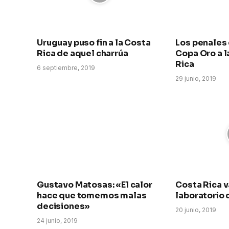
Uruguay puso fin a la Costa
Los penales
Rica de aquel charrúa
Copa Oro a l
Rica
6 septiembre, 2019
29 junio, 2019
Gustavo Matosas: «El calor
Costa Rica v
hace que tomemos malas
laboratorio
decisiones»
20 junio, 2019
24 junio, 2019